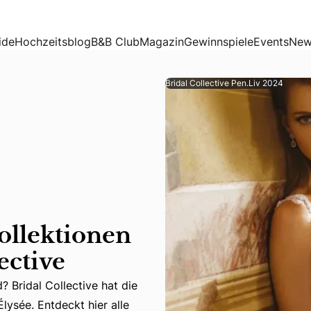
lective
ide
Hochzeitsblog
B&B Club
Magazin
Gewinnspiele
Events
New
Bridal Collective Pen.Liv 2024
ollektionen
ective
 Bridal Collective hat die
ridal Collective hat die schönsten Kollektionen, darunter P
lysée. Entdeckt hier alle