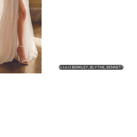
(v.l.n.r.) BERKLEY, BLYTHE, BENNETT