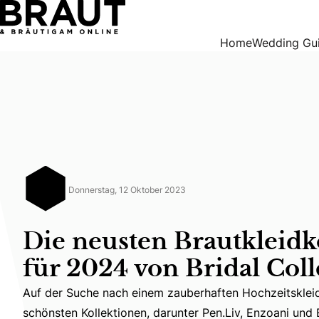
Die neusten Brautkleidkollektionen für 2024 von Bridal Col
Home
Wedding Gu
Donnerstag, 12 Oktober 2023
Die neusten Brautkleidk
für 2024 von Bridal Coll
Auf der Suche nach einem zauberhaften Hochzeitskleid?
Auf der Suche nach einem zauberhaften Hochzeitskleid? B
schönsten Kollektionen, darunter Pen.Liv, Enzoani und É