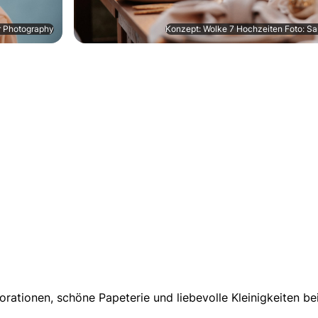
r Photography
Konzept: Wolke 7 Hochzeiten Foto: S
orationen, schöne Papeterie und liebevolle Kleinigkeiten be