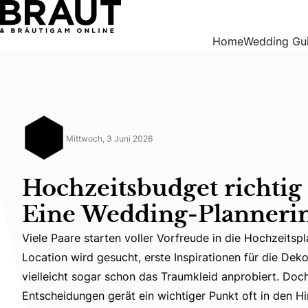
Hochzeitsbudget richtig planen: Eine Wedding-Plannerin gi
Home
Wedding Gu
Mittwoch, 3 Juni 2026
Hochzeitsbudget richtig
Eine Wedding-Plannerin
Viele Paare starten voller Vorfreude in die Hochzeitsp
Location wird gesucht, erste Inspirationen für die De
Viele Paare starten voller Vorfreude in die Hochzeitsp
vielleicht sogar schon das Traumkleid anprobiert. Doc
Entscheidungen gerät ein wichtiger Punkt oft in den H