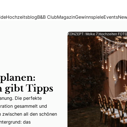
bt Tipps
ide
Hochzeitsblog
B&B Club
Magazin
Gewinnspiele
Events
New
KONZEPT: Wolke 7 Hochzeiten FOTO:
 planen:
 gibt Tipps
lanung. Die perfekte
koration gesammelt und
lanung. Die perfekte Location wird gesucht, erste Inspirat
h zwischen all den schönen
intergrund: das