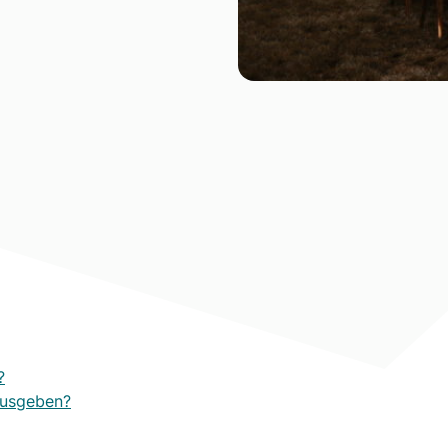
?
 ausgeben?