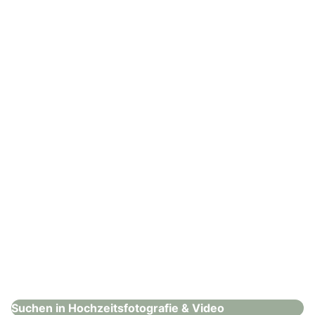
Bergstadtmomente
Hochzeitsfotografie & Video
: EverWildHeart Photography
EverWildHeart Photography
Hochzeitsfotografie & Video
Suchen in Hochzeitsfotografie & Video