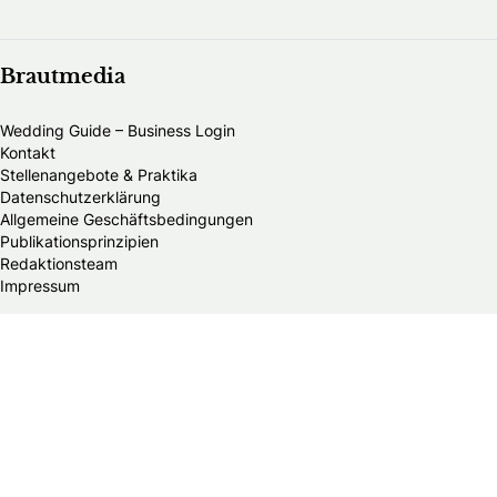
Brautmedia
Wedding Guide – Business Login
Kontakt
Stellenangebote & Praktika
Datenschutzerklärung
Allgemeine Geschäftsbedingungen
Publikationsprinzipien
Redaktionsteam
Impressum
Alle Brautmodengeschäfte in Österreich
Alle HochzeitsfotografInnen in Österreich
Die schönsten Hochzeitsfotos Österreichs
Hochzeitsfotograf im Burgenland