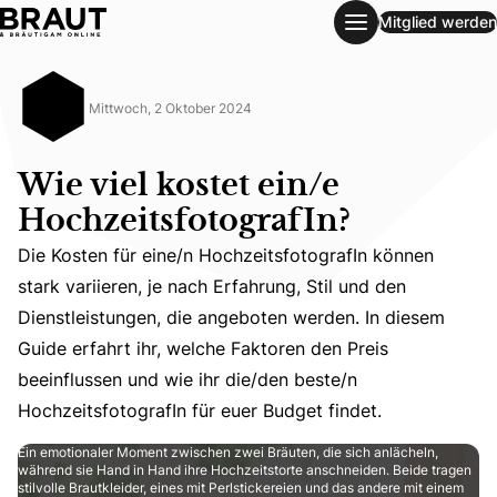
Mitglied werden
Wie viel kostet ein/e HochzeitsfotografIn?
Mittwoch, 2 Oktober 2024
Wie viel kostet ein/e
HochzeitsfotografIn?
Die Kosten für eine/n HochzeitsfotografIn können
stark variieren, je nach Erfahrung, Stil und den
Die Kosten für eine/n HochzeitsfotografIn können stark va
Dienstleistungen, die angeboten werden. In diesem
Guide erfahrt ihr, welche Faktoren den Preis
beeinflussen und wie ihr die/den beste/n
HochzeitsfotografIn für euer Budget findet.
Ein emotionaler Moment zwischen zwei Bräuten, die sich anlächeln,
während sie Hand in Hand ihre Hochzeitstorte anschneiden. Beide tragen
stilvolle Brautkleider, eines mit Perlstickereien und das andere mit einem