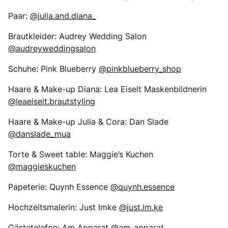
Paar:
@julia.and.diana_
Brautkleider: Audrey Wedding Salon
@audreyweddingsalon
Schuhe: Pink Blueberry
@pinkblueberry_shop
Haare & Make-up Diana: Lea Eiselt Maskenbildnerin
@leaeiselt.brautstyling
Haare & Make-up Julia & Cora: Dan Slade
@danslade_mua
Torte & Sweet table: Maggie’s Kuchen
@maggieskuchen
Papeterie: Quynh Essence
@quynh.essence
Hochzeitsmalerin: Just Imke
@just.im.ke
Gästetelefon: Am Apparat
@am_apparat