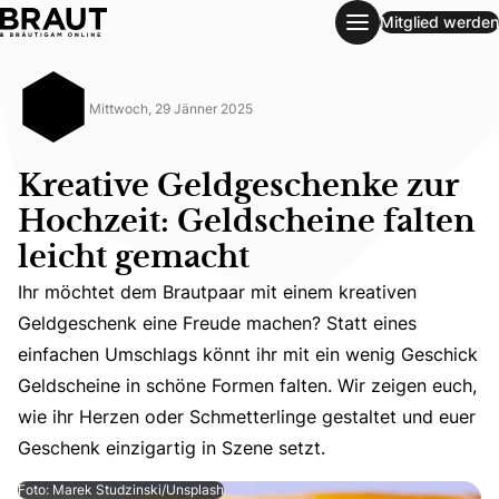
Mitglied werden
Kreative Geldgeschenke zur Hochzeit: Geldscheine falten l
Mittwoch, 29 Jänner 2025
Kreative Geldgeschenke zur
Hochzeit: Geldscheine falten
leicht gemacht
Ihr möchtet dem Brautpaar mit einem kreativen
Geldgeschenk eine Freude machen? Statt eines
Ihr möchtet dem Brautpaar mit einem kreativen Geldgesch
einfachen Umschlags könnt ihr mit ein wenig Geschick
Geldscheine in schöne Formen falten. Wir zeigen euch,
wie ihr Herzen oder Schmetterlinge gestaltet und euer
Geschenk einzigartig in Szene setzt.
Foto: Marek Studzinski/Unsplash