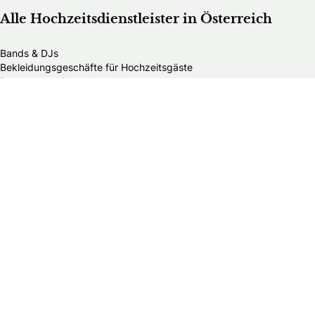
Alle Hochzeitsdienstleister in Österreich
Bands & DJs
Bekleidungsgeschäfte für Hochzeitsgäste
Brautaccessoires
Brautmodengeschäfte
Brautstylisten
Finanzberater
Floristen
Herrenausstatter
Hochzeitsautos
Hochzeitsdekorationen
Hochzeitseinladungen
Hochzeitsfotografen
Hochzeitsgeschenke & Gastgeschenke
Hochzeitsmessen
Hochzeitsplaner
Hochzeitstortenanbieter
Juweliere & Goldschmiede
Kindermodegeschäfte
Reisebüros