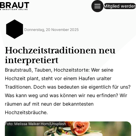
Mitglied werden
Hochzeitstraditionen neu interpretiert
Donnerstag, 20 November 2025
Hochzeitstraditionen neu
interpretiert
Brautstrauß, Tauben, Hochzeitstorte: Wer seine
Hochzeit plant, steht vor einem Haufen uralter
Brautstrauß, Tauben, Hochzeitstorte: Wer seine Hochzeit
Traditionen. Doch was bedeuten sie eigentlich für uns?
Was kann weg und was können wir neu erfinden? Wir
räumen auf mit neun der bekanntesten
Hochzeitsbräuche.
Foto: Melissa Walker Horn/Unsplash