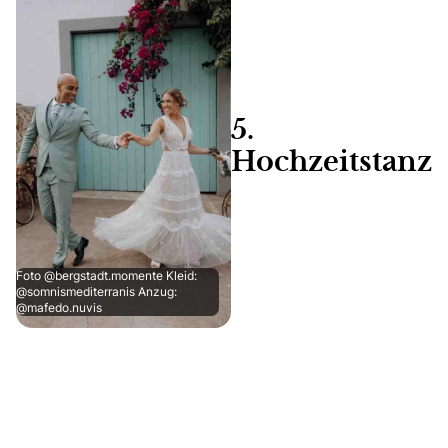
5.
Hochzeitstanz
Foto @bergstadt.momente Kleid:
@somnismediterranis Anzug:
@mafedo.nuvis