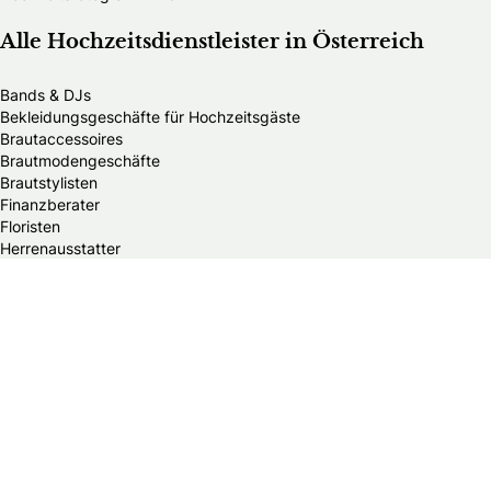
Alle Hochzeitsdienstleister in Österreich
Bands & DJs
Bekleidungsgeschäfte für Hochzeitsgäste
Brautaccessoires
Brautmodengeschäfte
Brautstylisten
Finanzberater
Floristen
Herrenausstatter
Hochzeitsautos
Hochzeitsdekorationen
Hochzeitseinladungen
Hochzeitsfotografen
Hochzeitsgeschenke & Gastgeschenke
Hochzeitsmessen
Hochzeitsplaner
Hochzeitstortenanbieter
Juweliere & Goldschmiede
Kindermodegeschäfte
Reisebüros