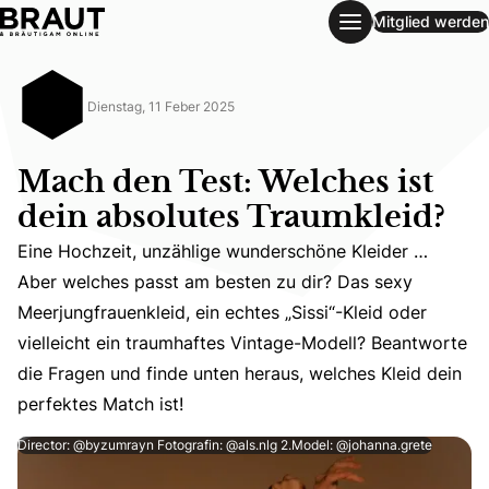
Mitglied werden
Mach den Test: Welches ist dein absolutes Traumkleid?
Dienstag, 11 Feber 2025
Mach den Test: Welches ist
dein absolutes Traumkleid?
Eine Hochzeit, unzählige wunderschöne Kleider …
Aber welches passt am besten zu dir? Das sexy
Eine Hochzeit, unzählige wunderschöne Kleider … Aber wel
Meerjungfrauenkleid, ein echtes „Sissi“-Kleid oder
vielleicht ein traumhaftes Vintage-Modell? Beantworte
die Fragen und finde unten heraus, welches Kleid dein
perfektes Match ist!
Director: @byzumrayn Fotografin: @als.nlg 2.Model: @johanna.grete