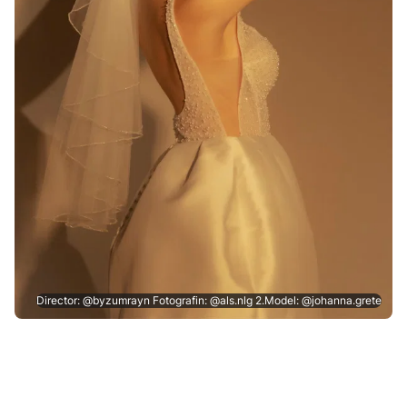
Director: @byzumrayn Fotografin: @als.nlg 2.Model: @johanna.grete