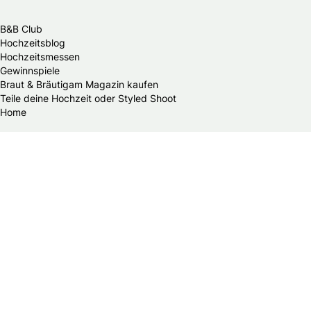
B&B Club
Hochzeitsblog
Hochzeitsmessen
Gewinnspiele
Braut & Bräutigam Magazin kaufen
Teile deine Hochzeit oder Styled Shoot
Home
Meistgelesene Artikel
Wer überreicht der Braut den Brautstrauß und wann?
Trinkgeld auf der Hochzeit
Eure Checkliste für die standesamtliche Trauung
Wie viel kostet ein/e HochzeitsfotografIn?
Mein B&B Club
B&B Club – Log in
B&B Club – Registrieren
B&B Club – Vorteile