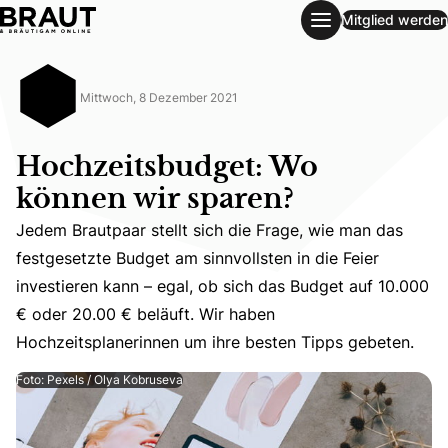
Mitglied werden
Hochzeitsbudget: Wo können wir sparen?
Mittwoch, 8 Dezember 2021
Hochzeitsbudget: Wo
können wir sparen?
Jedem Brautpaar stellt sich die Frage, wie man das
festgesetzte Budget am sinnvollsten in die Feier
Jedem Brautpaar stellt sich die Frage, wie man das festg
investieren kann – egal, ob sich das Budget auf 10.000
€ oder 20.00 € beläuft. Wir haben
Hochzeitsplanerinnen um ihre besten Tipps gebeten.
Foto: Pexels / Olya Kobruseva