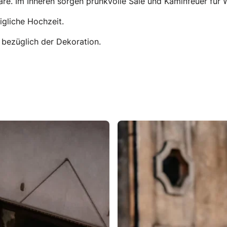
äre. Im Inneren sorgen prunkvolle Säle und Kaminfeuer für
igliche Hochzeit.
 bezüglich der Dekoration.