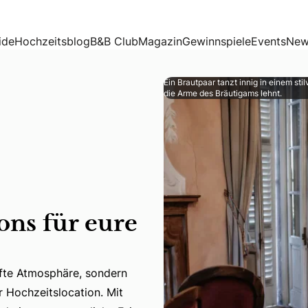
ide
Hochzeitsblog
B&B Club
Magazin
Gewinnspiele
Events
New
Ein Brautpaar tanzt innig in einem sti
die Arme des Bräutigams lehnt.
ons für eure
afte Atmosphäre, sondern
fte Atmosphäre, sondern bietet auch einzigartige Möglichkei
r Hochzeitslocation. Mit