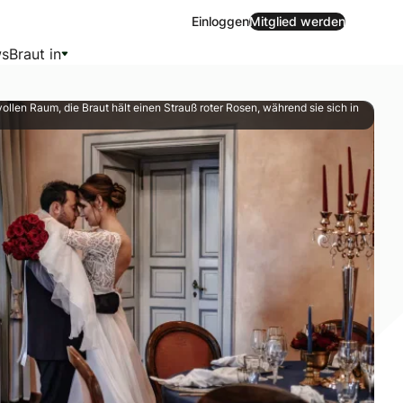
Einloggen
Mitglied werden
s
Braut in
lvollen Raum, die Braut hält einen Strauß roter Rosen, während sie sich in
ten bei der Wahl der Hochzeitslocation. Mit den richtigen O