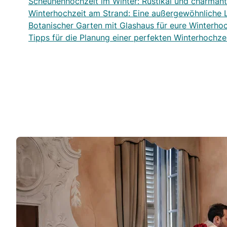
Scheunenhochzeit im Winter: Rustikal und charmant
Winterhochzeit am Strand: Eine außergewöhnliche 
Botanischer Garten mit Glashaus für eure Winterhoc
Tipps für die Planung einer perfekten Winterhochze