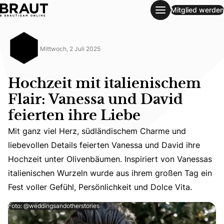
Mitglied werden
Hochzeit mit italienischem Flair: Vanessa und David feierte
Mittwoch, 2 Juli 2025
Hochzeit mit italienischem
Flair: Vanessa und David
feierten ihre Liebe
Mit ganz viel Herz, südländischem Charme und
Mit ganz viel Herz, südländischem Charme und liebevollen
liebevollen Details feierten Vanessa und David ihre
Hochzeit unter Olivenbäumen. Inspiriert von Vanessas
italienischen Wurzeln wurde aus ihrem großen Tag ein
Fest voller Gefühl, Persönlichkeit und Dolce Vita.
Foto: @weddingsandotherstories