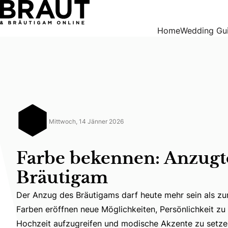
Farbe bekennen: Anzugtöne für den Bräutigam
Home
Wedding Gu
Mittwoch, 14 Jänner 2026
Farbe bekennen: Anzugt
Bräutigam
Der Anzug des Bräutigams darf heute mehr sein als zur
Farben eröffnen neue Möglichkeiten, Persönlichkeit zu 
Der Anzug des Bräutigams darf heute mehr sein als zurü
Hochzeit aufzugreifen und modische Akzente zu setze