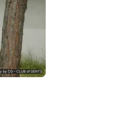
ty by CG – CLUB of GENTS