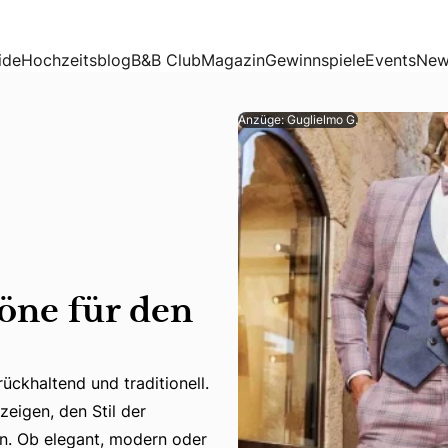
ide
Hochzeitsblog
B&B Club
Magazin
Gewinnspiele
Events
New
Anzüge: Guglielmo G.
öne für den
ückhaltend und traditionell.
zeigen, den Stil der
ckhaltend und traditionell. Farben eröffnen neue Möglichke
n. Ob elegant, modern oder