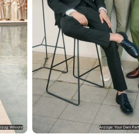
nzug: Wilvorst
Anzüge: Your Own Par