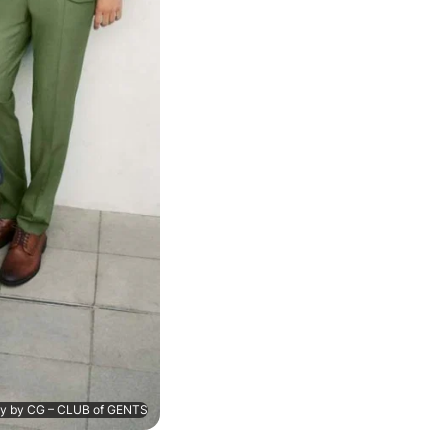
ty by CG – CLUB of GENTS