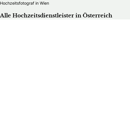
Hochzeitsfotograf in Wien
Alle Hochzeitsdienstleister in Österreich
Bands & DJs
Bekleidungsgeschäfte für Hochzeitsgäste
Brautaccessoires
Brautmodengeschäfte
Brautstylisten
Finanzberater
Floristen
Herrenausstatter
Hochzeitsautos
Hochzeitsdekorationen
Hochzeitseinladungen
Hochzeitsfotografen
Hochzeitsgeschenke & Gastgeschenke
Hochzeitsmessen
Hochzeitsplaner
Hochzeitstortenanbieter
Juweliere & Goldschmiede
Kindermodegeschäfte