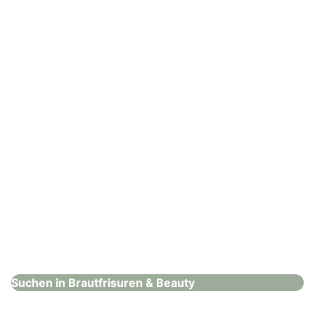
Coiffeur Kolo
Brautfrisuren & Beauty
: Modern Miracles
Modern Miracles
Brautfrisuren & Beauty
Suchen in Brautfrisuren & Beauty