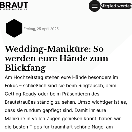
Mitglied werden
Wedding-Maniküre: So werden eure Hände zum Blickfang
Freitag, 25 April 2025
Wedding-Maniküre: So
werden eure Hände zum
Blickfang
Am Hochzeitstag stehen eure Hände besonders im
Fokus – schließlich sind sie beim Ringtausch, beim
Getting Ready oder beim Präsentieren des
Am Hochzeitstag stehen eure Hände besonders im Fokus – 
Brautstraußes ständig zu sehen. Umso wichtiger ist es,
dass sie rundum gepflegt sind. Damit ihr eure
Maniküre in vollen Zügen genießen könnt, haben wir
die besten Tipps für traumhaft schöne Nägel am