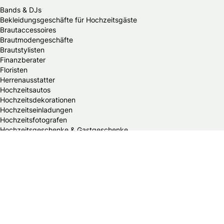
Bands & DJs
Bekleidungsgeschäfte für Hochzeitsgäste
Brautaccessoires
Brautmodengeschäfte
Brautstylisten
Finanzberater
Floristen
Herrenausstatter
Hochzeitsautos
Hochzeitsdekorationen
Hochzeitseinladungen
Hochzeitsfotografen
Hochzeitsgeschenke & Gastgeschenke
Hochzeitsmessen
Hochzeitsplaner
Hochzeitstortenanbieter
Juweliere & Goldschmiede
Kindermodegeschäfte
Reisebüros
Standesämter
Trauredner