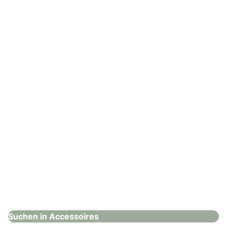
Modeatelier Lilli
Accessoires
: Ehrenhöfer Mode & Design
Ehrenhöfer Mode & Design
Accessoires
Suchen in Accessoires