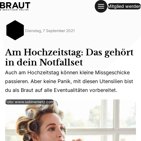
Mitglied werden
Am Hochzeitstag: Das gehört in dein Notfallset
Dienstag, 7 September 2021
Am Hochzeitstag: Das gehört
in dein Notfallset
Auch am Hochzeitstag können kleine Missgeschicke
Auch am Hochzeitstag können kleine Missgeschicke passiere
passieren. Aber keine Panik, mit diesen Utensilien bist
du als Braut auf alle Eventualitäten vorbereitet.
Foto: www.sabinemetz.com