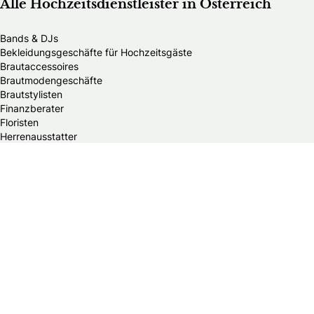
Alle Hochzeitsdienstleister in Österreich
Bands & DJs
Bekleidungsgeschäfte für Hochzeitsgäste
Brautaccessoires
Brautmodengeschäfte
Brautstylisten
Finanzberater
Floristen
Herrenausstatter
Hochzeitsautos
Hochzeitsdekorationen
Hochzeitseinladungen
Hochzeitsfotografen
Hochzeitsgeschenke & Gastgeschenke
Hochzeitsmessen
Hochzeitsplaner
Hochzeitstortenanbieter
Juweliere & Goldschmiede
Kindermodegeschäfte
Reisebüros
Standesämter