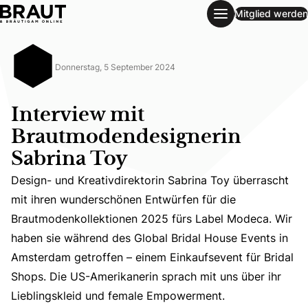
Mitglied werden
Interview mit Brautmodendesignerin Sabrina Toy
Donnerstag, 5 September 2024
Interview mit
Brautmodendesignerin
Sabrina Toy
Design- und Kreativdirektorin Sabrina Toy überrascht
mit ihren wunderschönen Entwürfen für die
Design- und Kreativdirektorin Sabrina Toy überrascht m
Brautmodenkollektionen 2025 fürs Label Modeca. Wir
haben sie während des Global Bridal House Events in
Amsterdam getroffen – einem Einkaufsevent für Bridal
Shops. Die US-Amerikanerin sprach mit uns über ihr
Lieblingskleid und female Empowerment.