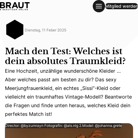
Mitglied werden
Mach den Test: Welches ist dein absolutes Traumkleid?
Dienstag, 11 Feber 2025
Mach den Test: Welches ist
dein absolutes Traumkleid?
Eine Hochzeit, unzählige wunderschöne Kleider …
Aber welches passt am besten zu dir? Das sexy
Eine Hochzeit, unzählige wunderschöne Kleider … Aber wel
Meerjungfrauenkleid, ein echtes „Sissi“-Kleid oder
vielleicht ein traumhaftes Vintage-Modell? Beantworte
die Fragen und finde unten heraus, welches Kleid dein
perfektes Match ist!
Director: @byzumrayn Fotografin: @als.nlg 2.Model: @johanna.grete