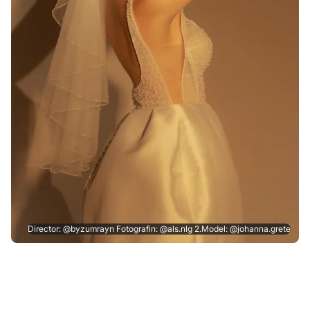
Director: @byzumrayn Fotografin: @als.nlg 2.Model: @johanna.grete