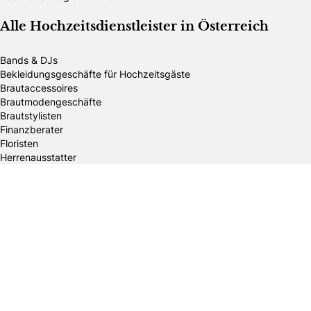
Alle Hochzeitsdienstleister in Österreich
Bands & DJs
Bekleidungsgeschäfte für Hochzeitsgäste
Brautaccessoires
Brautmodengeschäfte
Brautstylisten
Finanzberater
Floristen
Herrenausstatter
Hochzeitsautos
Hochzeitsdekorationen
Hochzeitseinladungen
Hochzeitsfotografen
Hochzeitsgeschenke & Gastgeschenke
Hochzeitsmessen
Hochzeitsplaner
Hochzeitstortenanbieter
Juweliere & Goldschmiede
Kindermodegeschäfte
Reisebüros