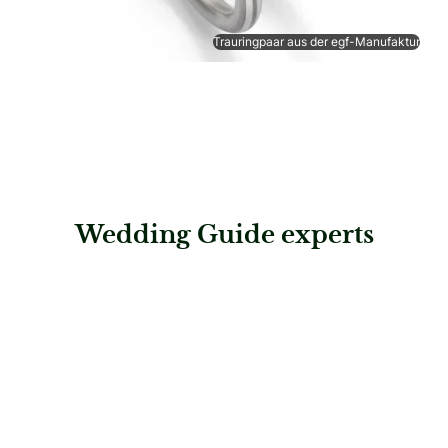
Trauringpaar aus der egf-Manufaktur
Wedding Guide experts
: Janecka Juweliere – 1010