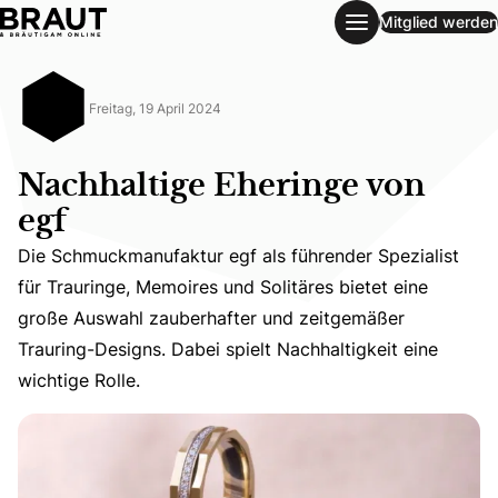
Mitglied werden
Nachhaltige Eheringe von egf
Freitag, 19 April 2024
Nachhaltige Eheringe von
egf
Die Schmuckmanufaktur egf als führender Spezialist
für Trauringe, Memoires und Solitäres bietet eine
Die Schmuckmanufaktur egf als führender Spezialist für T
große Auswahl zauberhafter und zeitgemäßer
Trauring-Designs. Dabei spielt Nachhaltigkeit eine
wichtige Rolle.