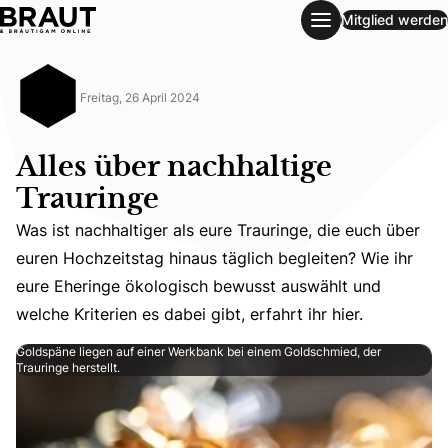
Mitglied werden
Alles über nachhaltige Trauringe
Freitag, 26 April 2024
Alles über nachhaltige
Trauringe
Was ist nachhaltiger als eure Trauringe, die euch über
Was ist nachhaltiger als eure Trauringe, die euch über eu
euren Hochzeitstag hinaus täglich begleiten? Wie ihr
eure Eheringe ökologisch bewusst auswählt und
welche Kriterien es dabei gibt, erfahrt ihr hier.
Goldspäne liegen auf einer Werkbank bei einem Goldschmied, der
Trauringe herstellt.