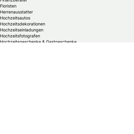
Floristen
Herrenausstatter
Hochzeitsautos
Hochzeitsdekorationen
Hochzeitseinladungen
Hochzeitsfotografen
Hochzeitsgeschenke & Gastgeschenke
Hochzeitsmessen
Hochzeitsplaner
Hochzeitstortenanbieter
Juweliere & Goldschmiede
Kindermodegeschäfte
Reisebüros
Standesämter
Trauredner