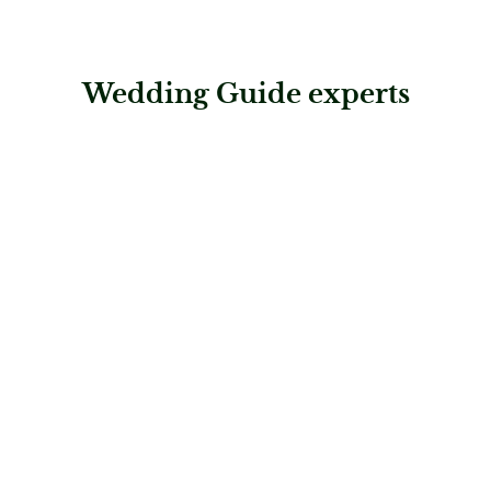
Wedding Guide experts
: Juwelier Nadler
Juwelier Nadler
Juweliere & Trauring-Profis