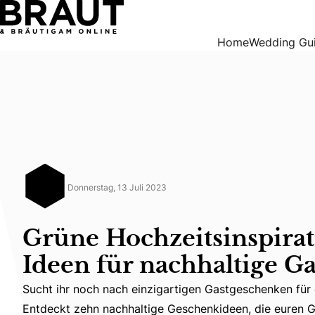
Grüne Hochzeitsinspiration: 10 Ideen für nachhaltige Gast
Home
Wedding Gu
Donnerstag, 13 Juli 2023
Grüne Hochzeitsinspirat
Ideen für nachhaltige G
Sucht ihr noch nach einzigartigen Gastgeschenken für 
Sucht ihr noch nach einzigartigen Gastgeschenken für 
Entdeckt zehn nachhaltige Geschenkideen, die euren G