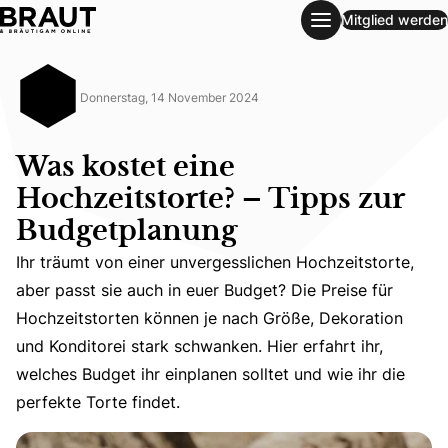
Mitglied werden
Was kostet eine Hochzeitstorte? – Tipps zur Budgetplanun
Donnerstag, 14 November 2024
Was kostet eine
Hochzeitstorte? – Tipps zur
Budgetplanung
Ihr träumt von einer unvergesslichen Hochzeitstorte,
aber passt sie auch in euer Budget? Die Preise für
Ihr träumt von einer unvergesslichen Hochzeitstorte, aber
Hochzeitstorten können je nach Größe, Dekoration
und Konditorei stark schwanken. Hier erfahrt ihr,
welches Budget ihr einplanen solltet und wie ihr die
perfekte Torte findet.