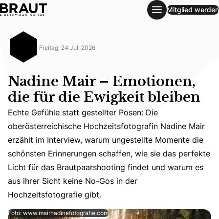
Mitglied werden
Nadine Mair – Emotionen, die für die Ewigkeit bleiben
Freitag, 24 Juli 2026
Nadine Mair – Emotionen,
die für die Ewigkeit bleiben
Echte Gefühle statt gestellter Posen: Die
oberösterreichische Hochzeitsfotografin Nadine Mair
erzählt im Interview, warum ungestellte Momente die
Echte Gefühle statt gestellter Posen: Die oberösterreich
schönsten Erinnerungen schaffen, wie sie das perfekte
Licht für das Brautpaarshooting findet und warum es
aus ihrer Sicht keine No-Gos in der
Hochzeitsfotografie gibt.
Foto: www.mairnadinefotografie.com