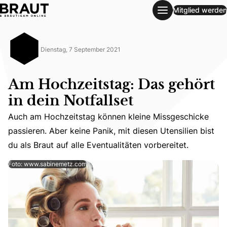
Mitglied werden
Am Hochzeitstag: Das gehört in dein Notfallset
Dienstag, 7 September 2021
Am Hochzeitstag: Das gehört
in dein Notfallset
Auch am Hochzeitstag können kleine Missgeschicke
Auch am Hochzeitstag können kleine Missgeschicke passiere
passieren. Aber keine Panik, mit diesen Utensilien bist
du als Braut auf alle Eventualitäten vorbereitet.
Foto: www.sabinemetz.com