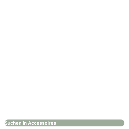
Alfred Neidhart
Accessoires
: Hänsel & Gretel – Accessoires
Hänsel & Gretel – Accessoires
Accessoires
Suchen in Accessoires