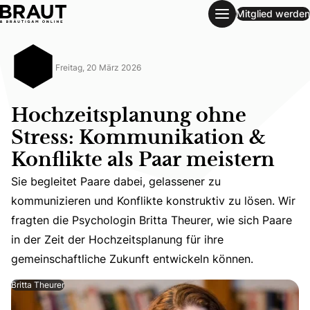
Mitglied werden
Hochzeitsplanung ohne Stress: Kommunikation & Konflikte 
Freitag, 20 März 2026
Hochzeitsplanung ohne
Stress: Kommunikation &
Konflikte als Paar meistern
Sie begleitet Paare dabei, gelassener zu
Sie begleitet Paare dabei, gelassener zu kommunizieren u
kommunizieren und Konflikte konstruktiv zu lösen. Wir
fragten die Psychologin Britta Theurer, wie sich Paare
in der Zeit der Hochzeitsplanung für ihre
gemeinschaftliche Zukunft entwickeln können.
Britta Theurer