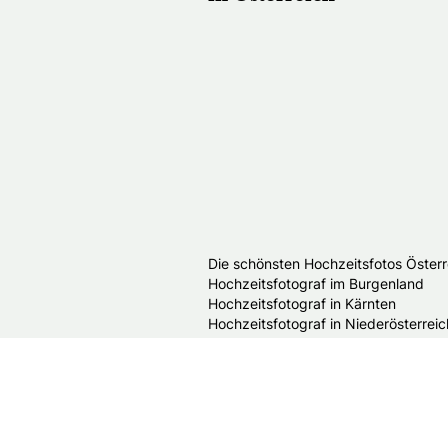
Die schönsten Hochzeitsfotos Österr
Hochzeitsfotograf im Burgenland
Hochzeitsfotograf in Kärnten
Hochzeitsfotograf in Niederösterreic
Hochzeitsfotograf in Oberösterreich
Hochzeitsfotograf in Salzburg
Hochzeitsfotograf in der Steiermark
Hochzeitsfotograf in Tirol
Hochzeitsfotograf in Vorarlberg
Hochzeitsfotograf in Wien