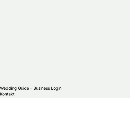
Wedding Guide – Business Login
Kontakt
Stellenangebote & Praktika
Datenschutzerklärung
Allgemeine Geschäftsbedingungen
Publikationsprinzipien
Redaktionsteam
Impressum