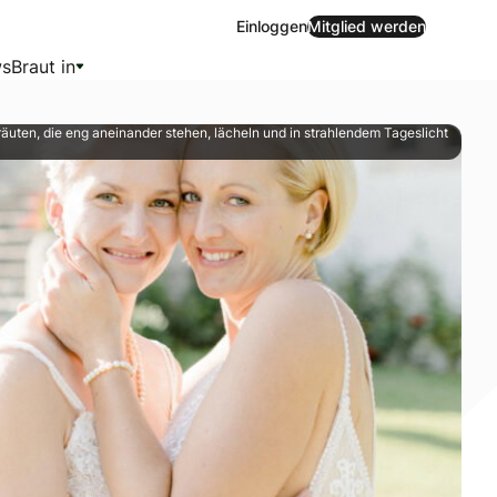
Einloggen
Mitglied werden
s
Braut in
räuten, die eng aneinander stehen, lächeln und in strahlendem Tageslicht
ondere Erlebnisse sehr wichtig. Wo es für die beiden hingin