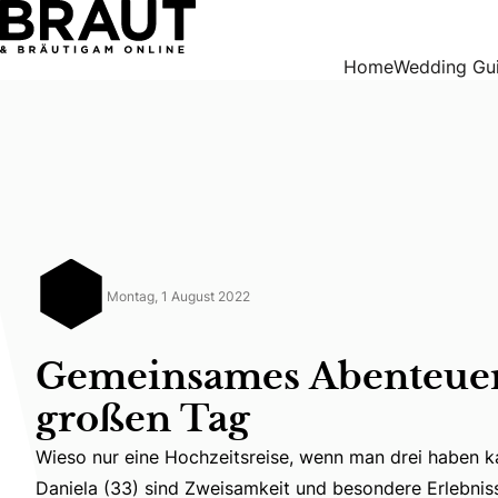
Gemeinsames Abenteuer nach dem großen Tag
Home
Wedding Gu
Montag, 1 August 2022
Gemeinsames Abenteue
großen Tag
Wieso nur eine Hochzeitsreise, wenn man drei haben ka
Wieso nur eine Hochzeitsreise, wenn man drei haben kan
Daniela (33) sind Zweisamkeit und besondere Erlebniss