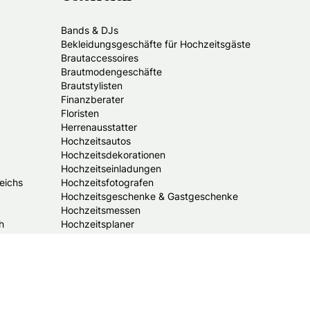
Bands & DJs
Bekleidungsgeschäfte für Hochzeitsgäste
Brautaccessoires
Brautmodengeschäfte
Brautstylisten
Finanzberater
Floristen
Herrenausstatter
Hochzeitsautos
Hochzeitsdekorationen
Hochzeitseinladungen
eichs
Hochzeitsfotografen
Hochzeitsgeschenke & Gastgeschenke
Hochzeitsmessen
h
Hochzeitsplaner
Hochzeitstortenanbieter
Juweliere & Goldschmiede
Kindermodegeschäfte
Reisebüros
Standesämter
Trauredner