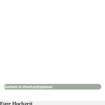
Hochzeitsplaner
: Cluesine fine weddings & events
Cluesine fine weddings & events
Hochzeitsplaner
Suchen in Hochzeitsplaner
Eure Hochzeit