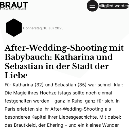
Mitglied werden
After-Wedding-Shooting mit Babybauch: Katharina und Seba
Donnerstag, 10 Juli 2025
After-Wedding-Shooting mit
Babybauch: Katharina und
Sebastian in der Stadt der
Liebe
Für Katharina (32) und Sebastian (35) war schnell klar:
Die Magie ihres Hochzeitstags sollte noch einmal
Für Katharina (32) und Sebastian (35) war schnell klar: D
festgehalten werden – ganz in Ruhe, ganz für sich. In
Paris erlebten sie ihr After-Wedding-Shooting als
besonderes Kapitel ihrer Liebesgeschichte. Mit dabei:
das Brautkleid, der Ehering – und ein kleines Wunder