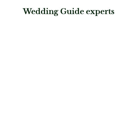
Wedding Guide experts
: Stift Kloster Neuburg
Stift Kloster Neuburg
Hochzeitslocations
: Steigenberger Hotel Herrenhof