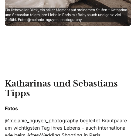
Ein liebevoller Blick, ein stiller Moment auf steinernen Stufen – Katharina
und Sebastian feiern ihre Liebe in Paris mit Babybauch und ganz viel
Gefühl. Foto: @melanie_nguyen_photography
Katharinas und Sebastians
Tipps
Fotos
@melanie_nguyen_photography
begleitet Brautpaare
am wichtigsten Tag ihres Lebens – auch international
wie beim After-Wedding Shooting in Paris.