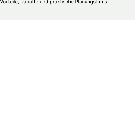
Vorteile, Rabatte und praktische Planungstools.
Brautmedia
Wedding Guide – Business Login
Kontakt
Stellenangebote & Praktika
Datenschutzerklärung
Allgemeine Geschäftsbedingungen
Publikationsprinzipien
Redaktionsteam
Impressum
Alle Brautmodengeschäfte in Österreich
Alle HochzeitsfotografInnen in Österreich