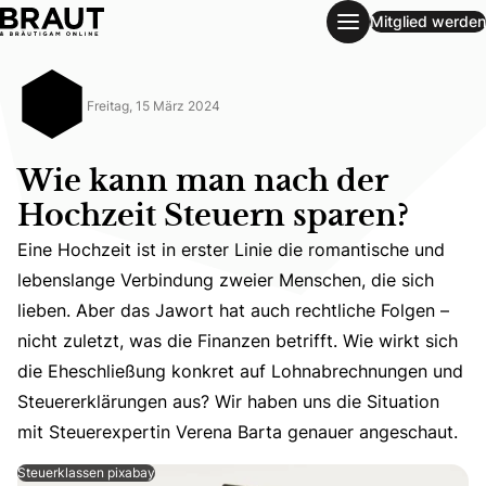
Mitglied werden
Wie kann man nach der Hochzeit Steuern sparen?
Freitag, 15 März 2024
Wie kann man nach der
Hochzeit Steuern sparen?
Eine Hochzeit ist in erster Linie die romantische und
lebenslange Verbindung zweier Menschen, die sich
lieben. Aber das Jawort hat auch rechtliche Folgen –
Eine Hochzeit ist in erster Linie die romantische und le
nicht zuletzt, was die Finanzen betrifft. Wie wirkt sich
die Eheschließung konkret auf Lohnabrechnungen und
Steuererklärungen aus? Wir haben uns die Situation
mit Steuerexpertin Verena Barta genauer angeschaut.
Steuerklassen pixabay