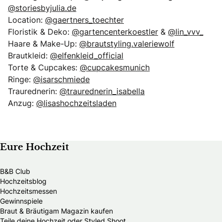
@storiesbyjulia.de
Location:
@gaertners_toechter
Floristik & Deko:
@gartencenterkoestler
&
@lin_vvv_
Haare & Make-Up:
@brautstyling.valeriewolf
Brautkleid:
@elfenkleid_official
Torte & Cupcakes:
@cupcakesmunich
Ringe:
@isarschmiede
Traurednerin:
@traurednerin_isabella
Anzug:
@lisashochzeitsladen
Eure Hochzeit
B&B Club
Hochzeitsblog
Hochzeitsmessen
Gewinnspiele
Braut & Bräutigam Magazin kaufen
Teile deine Hochzeit oder Styled Shoot