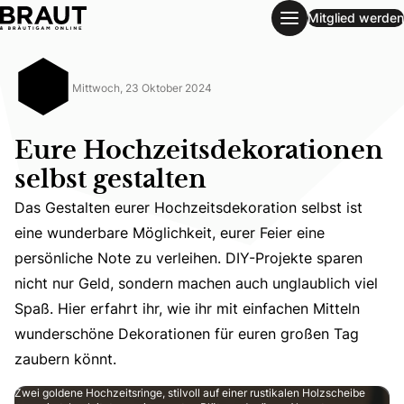
Mitglied werden
Eure Hochzeitsdekorationen selbst gestalten
Mittwoch, 23 Oktober 2024
Eure Hochzeitsdekorationen
selbst gestalten
Das Gestalten eurer Hochzeitsdekoration selbst ist
eine wunderbare Möglichkeit, eurer Feier eine
persönliche Note zu verleihen. DIY-Projekte sparen
Das Gestalten eurer Hochzeitsdekoration selbst ist eine 
nicht nur Geld, sondern machen auch unglaublich viel
Spaß. Hier erfahrt ihr, wie ihr mit einfachen Mitteln
wunderschöne Dekorationen für euren großen Tag
zaubern könnt.
Zwei goldene Hochzeitsringe, stilvoll auf einer rustikalen Holzscheibe