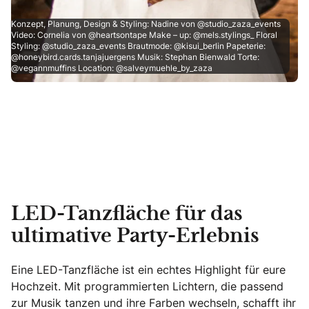
Konzept, Planung, Design & Styling: Nadine von @studio_zaza_events
Video: Cornelia von @heartsontape Make – up: @mels.stylings_ Floral
Styling: @studio_zaza_events Brautmode: @kisui_berlin Papeterie:
@honeybird.cards.tanjajuergens Musik: Stephan Bienwald Torte:
@vegannmuffins Location: @salveymuehle_by_zaza
LED-Tanzfläche für das
ultimative Party-Erlebnis
Eine LED-Tanzfläche ist ein echtes Highlight für eure
Hochzeit. Mit programmierten Lichtern, die passend
zur Musik tanzen und ihre Farben wechseln, schafft ihr