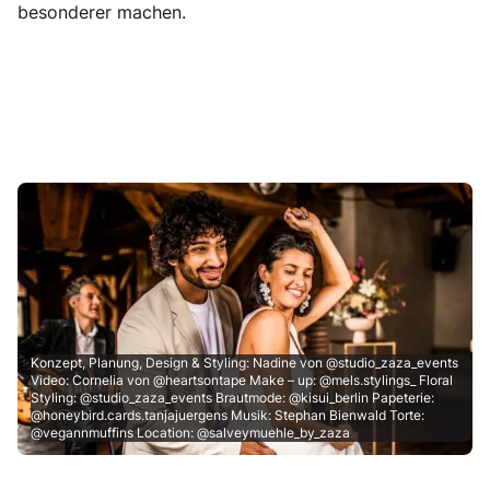
besonderer machen.
Konzept, Planung, Design & Styling: Nadine von @studio_zaza_events
Video: Cornelia von @heartsontape Make – up: @mels.stylings_ Floral
Styling: @studio_zaza_events Brautmode: @kisui_berlin Papeterie:
@honeybird.cards.tanjajuergens Musik: Stephan Bienwald Torte:
@vegannmuffins Location: @salveymuehle_by_zaza