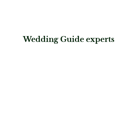
Wedding Guide experts
: DJ Günther Schmidt
DJ Günther Schmidt
Musik & Entertainment