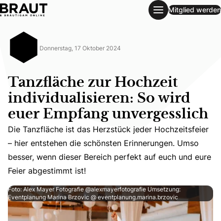
Mitglied werden
Tanzfläche zur Hochzeit individualisieren: So wird euer Em
Donnerstag, 17 Oktober 2024
Tanzfläche zur Hochzeit
individualisieren: So wird
euer Empfang unvergesslich
Die Tanzfläche ist das Herzstück jeder Hochzeitsfeier
Die Tanzfläche ist das Herzstück jeder Hochzeitsfeier – 
– hier entstehen die schönsten Erinnerungen. Umso
besser, wenn dieser Bereich perfekt auf euch und eure
Feier abgestimmt ist!
Foto: Alex Mayer Fotografie @alexmayerfotografie Umsetzung:
Eventplanung Marina Brzovic @ eventplanung.marina.brzovic