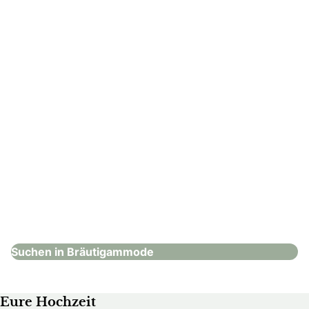
: DIGEL Outlet | Parndorf
DIGEL Outlet | Parndorf
Bräutigammode
Suchen in Bräutigammode
Eure Hochzeit