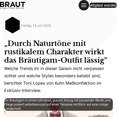
Mitglied werden
„Durch Naturtöne mit rustikalem Charakter wirkt das Bräuti
Freitag, 14 Juli 2023
„Durch Naturtöne mit
rustikalem Charakter wirkt
das Bräutigam-Outfit lässig“
Welche Trends ihr in dieser Saison nicht verpassen
Welche Trends ihr in dieser Saison nicht verpassen sollt
solltet und welche Styles besonders beliebt sind,
berichtet Toni Lopes von Kuhn Maßkonfektion im
Exklusiv-Interview.
Ein Bräutigam in einem stilvollen, grauen Anzug mit passender Weste und
Fliege posiert selbstbewusst auf einer Terrasse mit Blick auf eine ruhige
Landschaft.