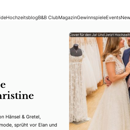
Rührlinger
ide
Hochzeitsblog
B&B Club
Magazin
Gewinnspiele
Events
New
Cover für den Ja! Und Jetzt Hochzei
ue
ristine
on Hänsel & Gretel,
 von Hänsel & Gretel, Österreichs führender Adresse für Ho
tmode, sprüht vor Elan und