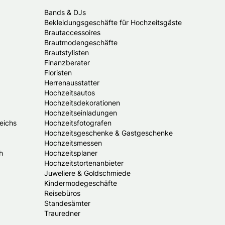
Bands & DJs
Bekleidungsgeschäfte für Hochzeitsgäste
Brautaccessoires
Brautmodengeschäfte
Brautstylisten
Finanzberater
Floristen
Herrenausstatter
Hochzeitsautos
Hochzeitsdekorationen
Hochzeitseinladungen
eichs
Hochzeitsfotografen
Hochzeitsgeschenke & Gastgeschenke
Hochzeitsmessen
h
Hochzeitsplaner
Hochzeitstortenanbieter
Juweliere & Goldschmiede
Kindermodegeschäfte
Reisebüros
Standesämter
Trauredner