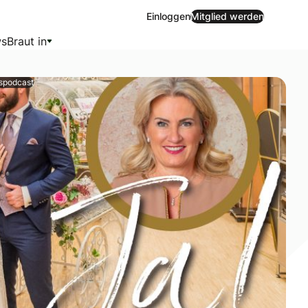
Einloggen
Mitglied werden
s
Braut in
tspodcast
chzeits- und Festmode, sprüht vor Elan und überrascht erne