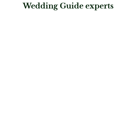
Wedding Guide experts
: DJ Günther Schmidt
DJ Günther Schmidt
Musik & Entertainment
: Tanzschule & Feldenkrais®-Studio Vallazza