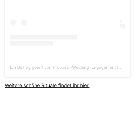
Ein Beitrag geteilt von Proposal~Wedding~Engagement (@she_saidyes)
Weitere schöne Rituale findet ihr hier.