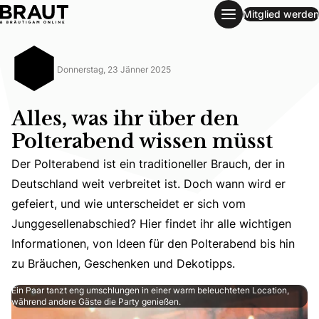
Mitglied werden
Alles, was ihr über den Polterabend wissen müsst
Donnerstag, 23 Jänner 2025
Alles, was ihr über den
Polterabend wissen müsst
Der Polterabend ist ein traditioneller Brauch, der in
Deutschland weit verbreitet ist. Doch wann wird er
Der Polterabend ist ein traditioneller Brauch, der in De
gefeiert, und wie unterscheidet er sich vom
Junggesellenabschied? Hier findet ihr alle wichtigen
Informationen, von Ideen für den Polterabend bis hin
zu Bräuchen, Geschenken und Dekotipps.
Ein Paar tanzt eng umschlungen in einer warm beleuchteten Location,
während andere Gäste die Party genießen.