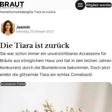
Mitglied werden
Die Tiara ist zurück
Home
Hochzeitsblog
Die Tiara ist zurück
Jasmin
Dienstag, 25 Oktober 2022
Die Tiara ist zurück
Sie war schon immer ein unverzichtbares Accessoire für
Bräute aus königlichem Haus und hat in den letzten Jahren
Sie war schon immer ein unverzichtbares Accessoire für B
Konkurrenz durch die Blumenkrone bekommen. Doch jetzt
erlebt die glitzernde Tiara ein echtes Comeback!
Accessiore: Poirier