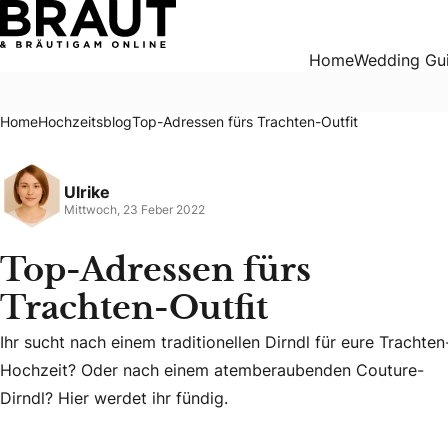
Top-Adressen fürs Trachten-Outfit
Home
Wedding Gu
Home
Hochzeitsblog
Top-Adressen fürs Trachten-Outfit
Ulrike
Mittwoch, 23 Feber 2022
Top-Adressen fürs
Trachten-Outfit
Ihr sucht nach einem traditionellen Dirndl für eure Trachten
Ihr sucht nach einem traditionellen Dirndl für eure Trach
Hochzeit? Oder nach einem atemberaubenden Couture-
Dirndl? Hier werdet ihr fündig.