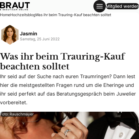
Mitglied werden
Was ihr beim Trauring-Kauf beachten solltet
Home
Hochzeitsblog
Was ihr beim Trauring-Kauf beachten solltet
Jasmin
Samstag, 25 Juni 2022
Was ihr beim Trauring-Kauf
beachten solltet
Ihr seid auf der Suche nach euren Traumringen? Dann lest
Ihr seid auf der Suche nach euren Traumringen? Dann lest h
hier die meistgestellten Fragen rund um die Eheringe und
ihr seid perfekt auf das Beratungsgespräch beim Juwelier
vorbereitet.
Foto: Rauschmayer