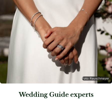
Foto: Rauschmayer
Wedding Guide experts
: holzliebe e.U.