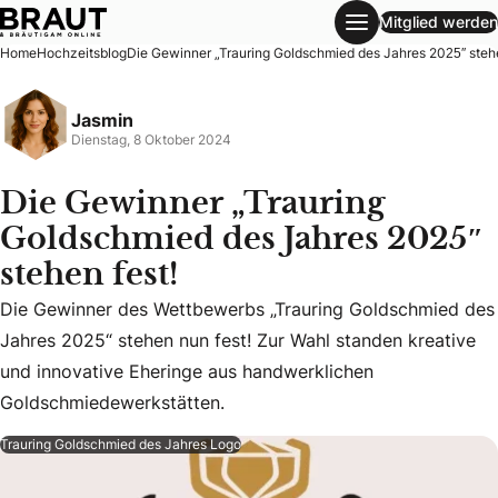
Mitglied werden
Die Gewinner „Trauring Goldschmied des Jahres 2025″ steh
Home
Hochzeitsblog
Die Gewinner „Trauring Goldschmied des Jahres 2025″ stehe
Jasmin
Dienstag, 8 Oktober 2024
Die Gewinner „Trauring
Goldschmied des Jahres 2025″
stehen fest!
Die Gewinner des Wettbewerbs „Trauring Goldschmied des
Die Gewinner des Wettbewerbs „Trauring Goldschmied des J
Jahres 2025“ stehen nun fest! Zur Wahl standen kreative
und innovative Eheringe aus handwerklichen
Goldschmiedewerkstätten.
Trauring Goldschmied des Jahres Logo