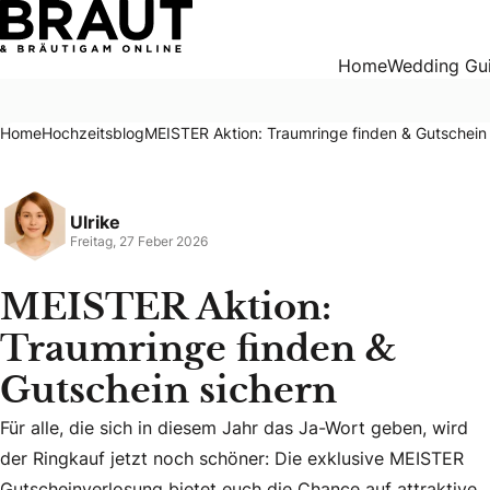
MEISTER Aktion: Traumringe finden & Gutschein sichern
Home
Wedding Gu
Home
Hochzeitsblog
MEISTER Aktion: Traumringe finden & Gutschein 
Ulrike
Freitag, 27 Feber 2026
MEISTER Aktion:
Traumringe finden &
Gutschein sichern
Für alle, die sich in diesem Jahr das Ja-Wort geben, wird
Für alle, die sich in diesem Jahr das Ja-Wort geben, wird 
der Ringkauf jetzt noch schöner: Die exklusive MEISTER
Gutscheinverlosung bietet euch die Chance auf attraktive