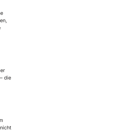
he
en,
e
ler
– die
im
nicht