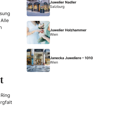
Juwelier Nadler
Salzburg
osung
Alle
h
Juwelier Holzhammer
Wien
Janecka Juweliere – 1010
Wien
t
 Ring
rgfalt