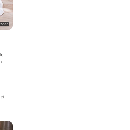
nzoani
der
n
bei