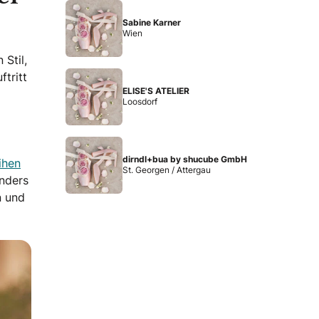
Sabine Karner
Wien
Stil,
tritt
ELISE'S ATELIER
Loosdorf
dirndl+bua by shucube GmbH
eihen
St. Georgen / Attergau
onders
n und