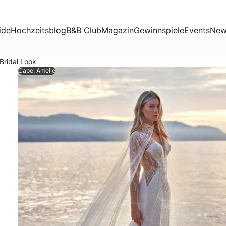
k
ide
Hochzeitsblog
B&B Club
Magazin
Gewinnspiele
Events
New
Bridal Look
Cape: Amelie
wisse Etwas und zaubern aus einem Kleid gleich zwei Stylin