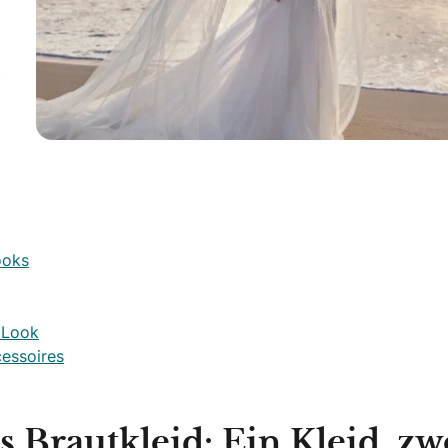
t
ooks
l Look
cessoires
Brautkleid: Ein Kleid, zw