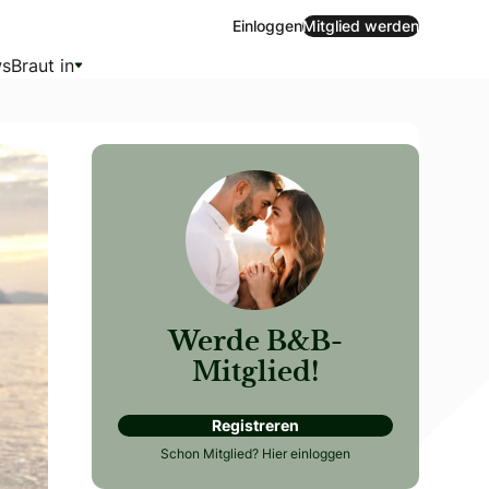
Einloggen
Mitglied werden
s
Braut in
Werde B&B-
Mitglied!
Registreren
g-Optionen. Ob abnehmbare Ärmel, ein eleganter Bolero, ein
Schon Mitglied?
Hier einloggen