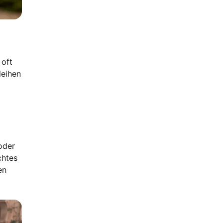
 oft
leihen
oder
chtes
en