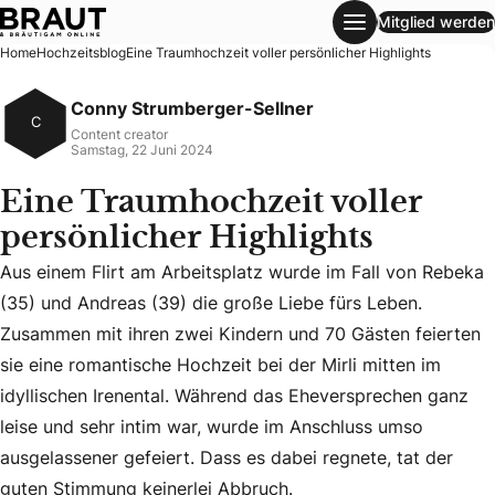
Mitglied werden
Eine Traumhochzeit voller persönlicher Highlights
Home
Hochzeitsblog
Eine Traumhochzeit voller persönlicher Highlights
Conny Strumberger-Sellner
C
Content creator
Samstag, 22 Juni 2024
Eine Traumhochzeit voller
persönlicher Highlights
Aus einem Flirt am Arbeitsplatz wurde im Fall von Rebeka
(35) und Andreas (39) die große Liebe fürs Leben.
Zusammen mit ihren zwei Kindern und 70 Gästen feierten
Aus einem Flirt am Arbeitsplatz wurde im Fall von Rebeka 
sie eine romantische Hochzeit bei der Mirli mitten im
idyllischen Irenental. Während das Eheversprechen ganz
leise und sehr intim war, wurde im Anschluss umso
ausgelassener gefeiert. Dass es dabei regnete, tat der
guten Stimmung keinerlei Abbruch.