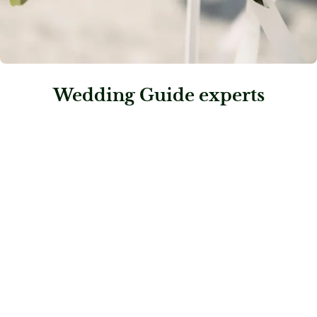
Wedding Guide experts
: Scheiblhofer The Resort
Scheiblhofer The Resort