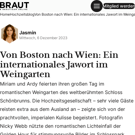
Mitglied werden
Von Boston nach Wien: Ein internationales Jawort im Wein
Home
Hochzeitsblog
Von Boston nach Wien: Ein internationales Jawort im Weing
Jasmin
Mittwoch, 6 Dezember 2023
Von Boston nach Wien: Ein
internationales Jawort im
Weingarten
Miriam und Ardy feierten ihren großen Tag im
romantischen Weingarten des weltberühmten Schloss
Schönbrunns. Die Hochzeitsgesellschaft – sehr viele Gäste
Miriam und Ardy feierten ihren großen Tag im romantischen
reisten extra aus dem Ausland an – zeigte sich von der
prachtvollen, imperialen Kulisse begeistert. Fotografin
Nicky Webb nützte den romantischen Lichteinfall der
Golden Hour für stimmungsvolle Bilder im Schlosspark.