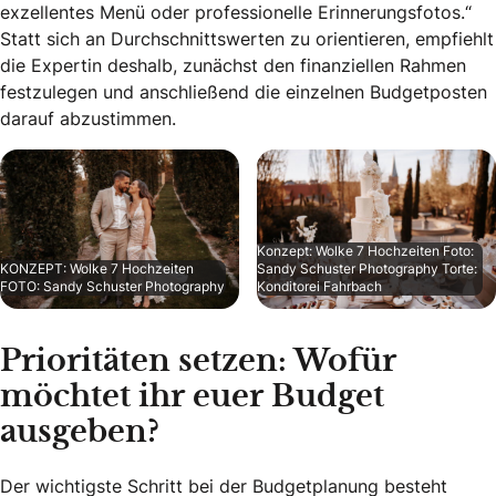
exzellentes Menü oder professionelle Erinnerungsfotos.“
Statt sich an Durchschnittswerten zu orientieren, empfiehlt
die Expertin deshalb, zunächst den finanziellen Rahmen
festzulegen und anschließend die einzelnen Budgetposten
darauf abzustimmen.
Konzept: Wolke 7 Hochzeiten Foto:
KONZEPT: Wolke 7 Hochzeiten
Sandy Schuster Photography Torte:
FOTO: Sandy Schuster Photography
Konditorei Fahrbach
Prioritäten setzen: Wofür
möchtet ihr euer Budget
ausgeben?
Der wichtigste Schritt bei der Budgetplanung besteht