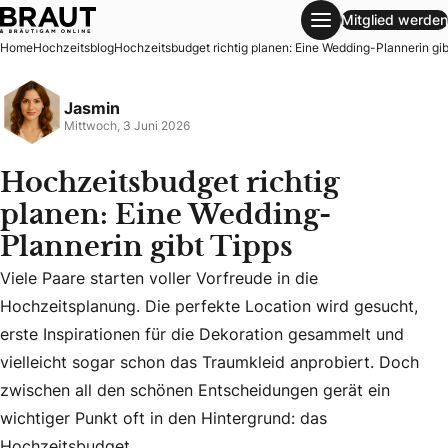
Mitglied werden
Hochzeitsbudget richtig planen: Eine Wedding-Plannerin gi
Home
Hochzeitsblog
Hochzeitsbudget richtig planen: Eine Wedding-Plannerin gib
Jasmin
Mittwoch, 3 Juni 2026
Hochzeitsbudget richtig
planen: Eine Wedding-
Plannerin gibt Tipps
Viele Paare starten voller Vorfreude in die
Hochzeitsplanung. Die perfekte Location wird gesucht,
Viele Paare starten voller Vorfreude in die Hochzeitsplanu
erste Inspirationen für die Dekoration gesammelt und
vielleicht sogar schon das Traumkleid anprobiert. Doch
zwischen all den schönen Entscheidungen gerät ein
wichtiger Punkt oft in den Hintergrund: das
Hochzeitsbudget.