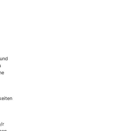
 und
u
ne
keiten
/r
chen