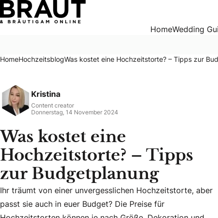
Was kostet eine Hochzeitstorte? – Tipps zur Budgetplanun
Home
Wedding Gu
Home
Hochzeitsblog
Was kostet eine Hochzeitstorte? – Tipps zur B
Kristina
Content creator
Donnerstag, 14 November 2024
Was kostet eine
Hochzeitstorte? – Tipps
zur Budgetplanung
Ihr träumt von einer unvergesslichen Hochzeitstorte, aber
Ihr träumt von einer unvergesslichen Hochzeitstorte, aber p
passt sie auch in euer Budget? Die Preise für
Hochzeitstorten können je nach Größe, Dekoration und