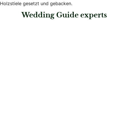
Holzstiele gesetzt und gebacken.
Wedding Guide experts
: Motivtorten Martin Meyer e.U.
Motivtorten Martin Meyer e.U.
Konditoren & Patisserien
: Himmelhoch Torten