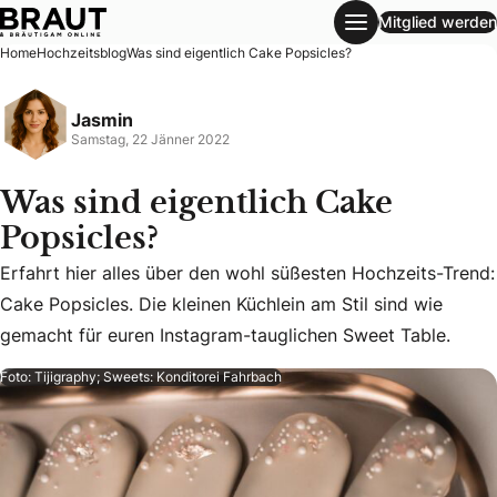
Mitglied werden
Was sind eigentlich Cake Popsicles?
Home
Hochzeitsblog
Was sind eigentlich Cake Popsicles?
Jasmin
Samstag, 22 Jänner 2022
Was sind eigentlich Cake
Popsicles?
Erfahrt hier alles über den wohl süßesten Hochzeits-Trend:
Erfahrt hier alles über den wohl süßesten Hochzeits-Trend:
Cake Popsicles. Die kleinen Küchlein am Stil sind wie
gemacht für euren Instagram-tauglichen Sweet Table.
Foto: Tijigraphy; Sweets: Konditorei Fahrbach