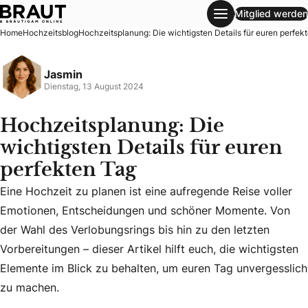
Mitglied werden
Hochzeitsplanung: Die wichtigsten Details für euren perfe
Home
Hochzeitsblog
Hochzeitsplanung: Die wichtigsten Details für euren perfek
Jasmin
Dienstag, 13 August 2024
Hochzeitsplanung: Die
wichtigsten Details für euren
perfekten Tag
Eine Hochzeit zu planen ist eine aufregende Reise voller
Emotionen, Entscheidungen und schöner Momente. Von
Eine Hochzeit zu planen ist eine aufregende Reise voller 
der Wahl des Verlobungsrings bis hin zu den letzten
Vorbereitungen – dieser Artikel hilft euch, die wichtigsten
Elemente im Blick zu behalten, um euren Tag unvergesslich
zu machen.