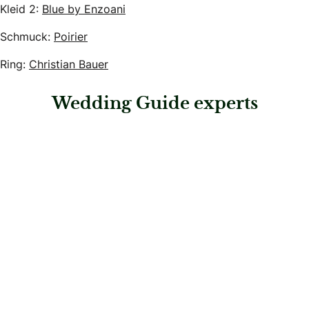
Kleid 2:
Blue by Enzoani
Schmuck:
Poirier
Ring:
Christian Bauer
Wedding Guide experts
: Hochzeitsagentur Kärnten
Hochzeitsagentur Kärnten