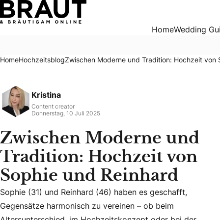
Zwischen Moderne und Tradition: Hochzeit von Sophie und
Home
Wedding Gu
Home
Hochzeitsblog
Zwischen Moderne und Tradition: Hochzeit von 
Kristina
Content creator
Donnerstag, 10 Juli 2025
Zwischen Moderne und
Tradition: Hochzeit von
Sophie und Reinhard
Sophie (31) und Reinhard (46) haben es geschafft,
Sophie (31) und Reinhard (46) haben es geschafft, Gegens
Gegensätze harmonisch zu vereinen – ob beim
Altersunterschied, im Hochzeitskonzept oder bei der