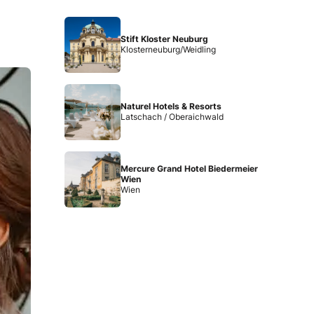
Stift Kloster Neuburg
Klosterneuburg/Weidling
Naturel Hotels & Resorts
Latschach / Oberaichwald
Mercure Grand Hotel Biedermeier
Wien
Wien