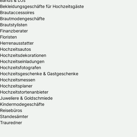
Bands & DJs
Bekleidungsgeschäfte für Hochzeitsgäste
Brautaccessoires
Brautmodengeschäfte
Brautstylisten
Finanzberater
Floristen
Herrenausstatter
Hochzeitsautos
Hochzeitsdekorationen
Hochzeitseinladungen
Hochzeitsfotografen
Hochzeitsgeschenke & Gastgeschenke
Hochzeitsmessen
Hochzeitsplaner
Hochzeitstortenanbieter
Juweliere & Goldschmiede
Kindermodegeschäfte
Reisebüros
Standesämter
Trauredner