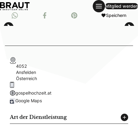
Mitglied werden
single-wedding-guide
Teilen auf Whatsapp
Speichern
Teil auf Facebook
Pinnen auf Pinterest
4052
Ansfelden
Österreich
gospelhochzeit.at
Google Maps
Art der Dienstleistung