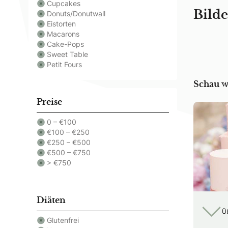
Cupcakes
Donuts/Donutwall
Bilde
Eistorten
Macarons
Cake-Pops
Sweet Table
Petit Fours
Schau w
Preise
0 – €100
€100 – €250
€250 – €500
€500 – €750
> €750
Diäten
Ü
Glutenfrei