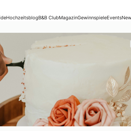
ide
Hochzeitsblog
B&B Club
Magazin
Gewinnspiele
Events
New