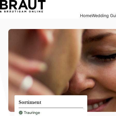
single-wedding-guide
Home
Wedding Gu
Sortiment
Trauringe