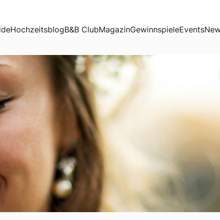
ide
Hochzeitsblog
B&B Club
Magazin
Gewinnspiele
Events
New