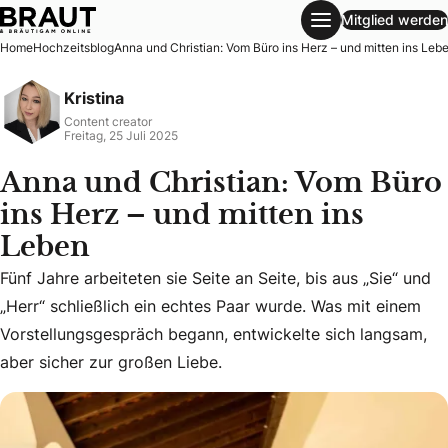
Mitglied werden
Anna und Christian: Vom Büro ins Herz – und mitten ins Le
Home
Hochzeitsblog
Anna und Christian: Vom Büro ins Herz – und mitten ins Leb
Kristina
Content creator
Freitag, 25 Juli 2025
Anna und Christian: Vom Büro
ins Herz – und mitten ins
Leben
Fünf Jahre arbeiteten sie Seite an Seite, bis aus „Sie“ und
Fünf Jahre arbeiteten sie Seite an Seite, bis aus „Sie“ und
„Herr“ schließlich ein echtes Paar wurde. Was mit einem
Vorstellungsgespräch begann, entwickelte sich langsam,
aber sicher zur großen Liebe.