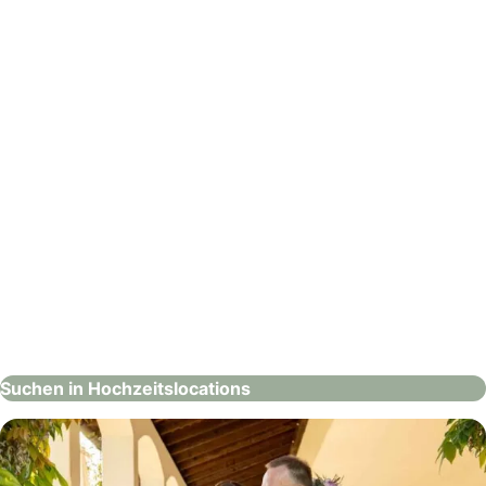
: Der Oberzelter
Der Oberzelter
Hochzeitslocations
Suchen in Hochzeitslocations