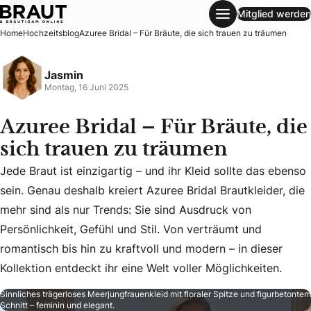
Mitglied werden
Azuree Bridal – Für Bräute, die sich trauen zu träumen
Home
Hochzeitsblog
Azuree Bridal – Für Bräute, die sich trauen zu träumen
Jasmin
Montag, 16 Juni 2025
Azuree Bridal – Für Bräute, die
sich trauen zu träumen
Jede Braut ist einzigartig – und ihr Kleid sollte das ebenso
sein. Genau deshalb kreiert Azuree Bridal Brautkleider, die
Jede Braut ist einzigartig – und ihr Kleid sollte das ebenso
mehr sind als nur Trends: Sie sind Ausdruck von
Persönlichkeit, Gefühl und Stil. Von verträumt und
romantisch bis hin zu kraftvoll und modern – in dieser
Kollektion entdeckt ihr eine Welt voller Möglichkeiten.
Sinnliches trägerloses Meerjungfrauenkleid mit floraler Spitze und figurbetontem
Schnitt – feminin und elegant.